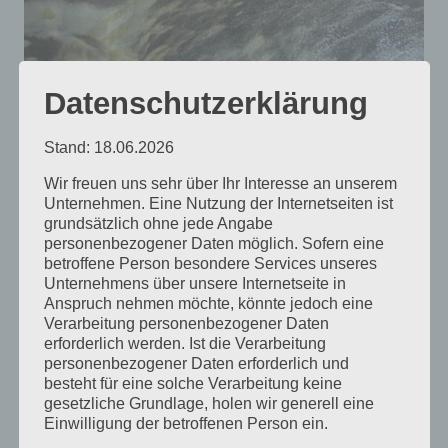
Datenschutzerklärung
Stand: 18.06.2026
Wir freuen uns sehr über Ihr Interesse an unserem
Unternehmen. Eine Nutzung der Internetseiten ist
grundsätzlich ohne jede Angabe
personenbezogener Daten möglich. Sofern eine
Während der Residenzen läuft weiter unser
betroffene Person besondere Services unseres
Workshopprogramm
für alle.
Unternehmens über unsere Internetseite in
Anspruch nehmen möchte, könnte jedoch eine
Verarbeitung personenbezogener Daten
Ende
September bis zu 13. Oktober
findet
erforderlich werden. Ist die Verarbeitung
personenbezogener Daten erforderlich und
auch unser nächstes Event statt:
KUNST
besteht für eine solche Verarbeitung keine
gesetzliche Grundlage, holen wir generell eine
HEUTE
Einwilligung der betroffenen Person ein.