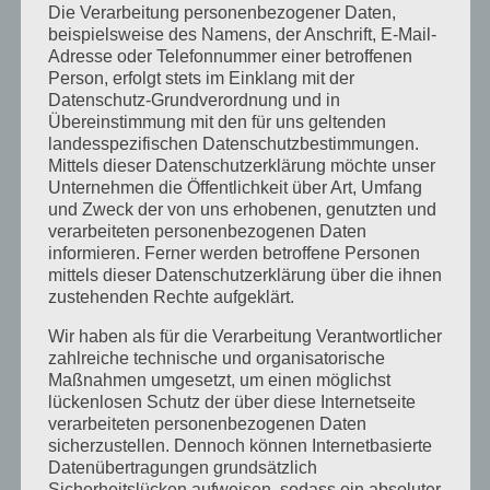
Die Verarbeitung personenbezogener Daten,
August:
beispielsweise des Namens, der Anschrift, E-Mail-
Adresse oder Telefonnummer einer betroffenen
Person, erfolgt stets im Einklang mit der
Silke Krempien
war vom 31 August 24 bei
Datenschutz-Grundverordnung und in
Übereinstimmung mit den für uns geltenden
uns, sie hat eine
Verkaufsausstellung
und
landesspezifischen Datenschutzbestimmungen.
zwei
Workshops
durchgeführt, ihre
Mittels dieser Datenschutzerklärung möchte unser
Unternehmen die Öffentlichkeit über Art, Umfang
Exponate sind auf größtes Interesse
und Zweck der von uns erhobenen, genutzten und
verarbeiteten personenbezogenen Daten
gestoßen.
informieren. Ferner werden betroffene Personen
Workshopprogramm
, Fotos und Film dazu
mittels dieser Datenschutzerklärung über die ihnen
zustehenden Rechte aufgeklärt.
auf Instagram, dazu ist hier der –
Link
–
Wir haben als für die Verarbeitung Verantwortlicher
zahlreiche technische und organisatorische
Workshop Schnitzen mit Silke Krempien
Maßnahmen umgesetzt, um einen möglichst
lückenlosen Schutz der über diese Internetseite
verarbeiteten personenbezogenen Daten
sicherzustellen. Dennoch können Internetbasierte
Datenübertragungen grundsätzlich
Sicherheitslücken aufweisen, sodass ein absoluter