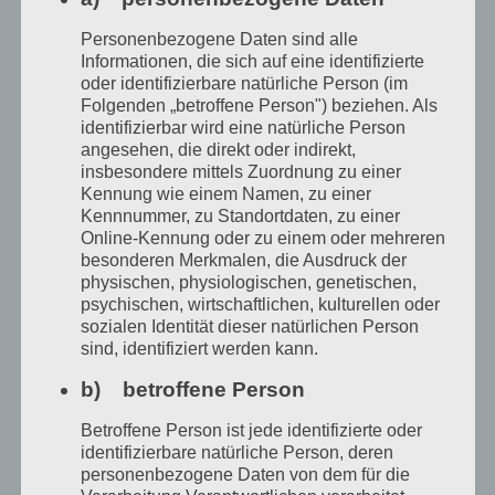
Personenbezogene Daten sind alle
Informationen, die sich auf eine identifizierte
oder identifizierbare natürliche Person (im
Folgenden „betroffene Person") beziehen. Als
identifizierbar wird eine natürliche Person
angesehen, die direkt oder indirekt,
insbesondere mittels Zuordnung zu einer
Kennung wie einem Namen, zu einer
Kennnummer, zu Standortdaten, zu einer
Online-Kennung oder zu einem oder mehreren
besonderen Merkmalen, die Ausdruck der
physischen, physiologischen, genetischen,
psychischen, wirtschaftlichen, kulturellen oder
sozialen Identität dieser natürlichen Person
sind, identifiziert werden kann.
Juni:
b) betroffene Person
Betroffene Person ist jede identifizierte oder
Gabriele Palm-Funke
war vom 25. Juni bis 3.
identifizierbare natürliche Person, deren
Juli ( Residenz nach Frauen-Literatur-Preis
personenbezogene Daten von dem für die