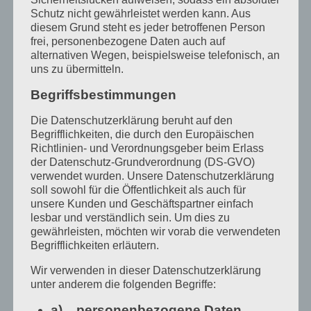
Schutz nicht gewährleistet werden kann. Aus
diesem Grund steht es jeder betroffenen Person
frei, personenbezogene Daten auch auf
alternativen Wegen, beispielsweise telefonisch, an
uns zu übermitteln.
Begriffsbestimmungen
Die Datenschutzerklärung beruht auf den
Begrifflichkeiten, die durch den Europäischen
Richtlinien- und Verordnungsgeber beim Erlass
der Datenschutz-Grundverordnung (DS-GVO)
verwendet wurden. Unsere Datenschutzerklärung
Juli:
soll sowohl für die Öffentlichkeit als auch für
unsere Kunden und Geschäftspartner einfach
lesbar und verständlich sein. Um dies zu
Dinara Daniel
war vom 4. bis 26. Juli 24 da,
gewährleisten, möchten wir vorab die verwendeten
Sonntag, den 14.7.: Verkaufsausstellung
Begrifflichkeiten erläutern.
„Sehnsucht“ :
www.dinaradaniel.de
Wir verwenden in dieser Datenschutzerklärung
unter anderem die folgenden Begriffe:
a) personenbezogene Daten