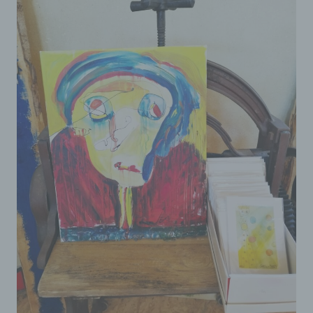
Deaktiviert die betroffene Person die Setzung von
Cookies in dem genutzten Internetbrowser, sind
unter Umständen nicht alle Funktionen unserer
Internetseite vollumfänglich nutzbar.
Erfassung von allgemeinen Daten und
Informationen
Die Internetseite erfasst mit jedem Aufruf der
Internetseite durch eine betroffene Person oder ein
automatisiertes System eine Reihe von
allgemeinen Daten und Informationen. Diese
allgemeinen Daten und Informationen werden in
den Logfiles des Servers gespeichert. Erfasst
werden können die (1) verwendeten Browsertypen
und Versionen, (2) das vom zugreifenden System
verwendete Betriebssystem, (3) die Internetseite,
von welcher ein zugreifendes System auf unsere
Internetseite gelangt (sogenannte Referrer), (4) die
Unterwebseiten, welche über ein zugreifendes
System auf unserer Internetseite angesteuert
werden, (5) das Datum und die Uhrzeit eines
Zugriffs auf die Internetseite, (6) eine Internet-