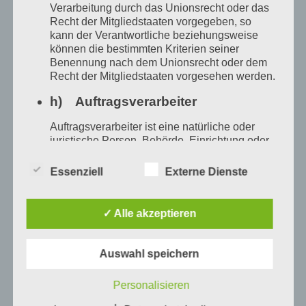
Verarbeitung durch das Unionsrecht oder das
Recht der Mitgliedstaaten vorgegeben, so
kann der Verantwortliche beziehungsweise
können die bestimmten Kriterien seiner
Benennung nach dem Unionsrecht oder dem
Recht der Mitgliedstaaten vorgesehen werden.
h) Auftragsverarbeiter
Auftragsverarbeiter ist eine natürliche oder
juristische Person, Behörde, Einrichtung oder
andere Stelle, die personenbezogene Daten
im Auftrag des Verantwortlichen verarbeitet.
Essenziell
Externe Dienste
war vom 21. Mai bis 15.6. 24 bei uns. Sie
i) Empfänger
malt sehr farbenfroh und war ungeheuer
✓ Alle akzeptieren
Empfänger ist eine natürliche oder juristische
produktiv in ihrer Zeit bei uns, sie ließ sich
Person, Behörde, Einrichtung oder andere
Stelle, der personenbezogene Daten
durch die Ostsee inspirieren, fühlte sich bei
Auswahl speichern
offengelegt werden, unabhängig davon, ob es
uns sehr wohl und wir haben eine
sich bei ihr um einen Dritten handelt oder
Personalisieren
nicht. Behörden, die im Rahmen eines
wunderschöne Abschlussfeier mit ihr
bestimmten Untersuchungsauftrags nach dem