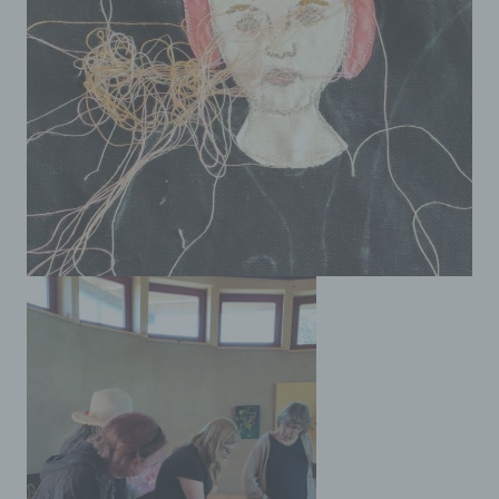
Cookie-ID. Eine Cookie-ID ist eine eindeutige
Kennung des Cookies. Sie besteht aus einer
Zeichenfolge, durch welche Internetseiten und
Server dem konkreten Internetbrowser zugeordnet
werden können, in dem das Cookie gespeichert
wurde. Dies ermöglicht es den besuchten
Internetseiten und Servern, den individuellen
Browser der betroffenen Person von anderen
Internetbrowsern, die andere Cookies enthalten,
zu unterscheiden. Ein bestimmter Internetbrowser
kann über die eindeutige Cookie-ID wiedererkannt
und identifiziert werden.
Durch den Einsatz von Cookies kann den Nutzern
dieser Internetseite nutzerfreundlichere Services
bereitstellen, die ohne die Cookie-Setzung nicht
möglich wären.
Mittels eines Cookies können die Informationen
und Angebote auf unserer Internetseite im Sinne
des Benutzers optimiert werden. Cookies
ermöglichen uns, wie bereits erwähnt, die
Benutzer unserer Internetseite wiederzuerkennen.