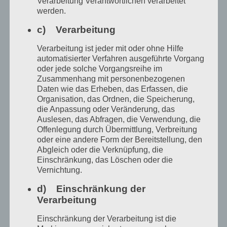
Verarbeitung Verantwortlichen verarbeitet
2022) bei uns. Am 29.6.24 um 14 -17 Uhr hat
werden.
sie einen Workshop gegeben:
– Schreiben
c) Verarbeitung
wie im Traum
– Workshop für Frauen, die
Verarbeitung ist jeder mit oder ohne Hilfe
gern träumen und schreiben.
automatisierter Verfahren ausgeführte Vorgang
oder jede solche Vorgangsreihe im
Textminiaturen und Textcollagen,
Zusammenhang mit personenbezogenen
assoziatives Schreiben darüber, wie frau am
Daten wie das Erheben, das Erfassen, die
Organisation, das Ordnen, die Speicherung,
besten mit dem inneren Kritiker umgeht.
die Anpassung oder Veränderung, das
Außerdem hat sie viele neue Texte
Auslesen, das Abfragen, die Verwendung, die
Offenlegung durch Übermittlung, Verbreitung
geschrieben und ein paar wunderschöne
oder eine andere Form der Bereitstellung, den
Abgleich oder die Verknüpfung, die
Bilder gemalt. Sie kommt im Herbst zu einer
Einschränkung, das Löschen oder die
Lesung erneut zu uns. Diese Lesung findet
Vernichtung.
am 4.9.24 um 16 Uhr, in Kooperation mit
d) Einschränkung der
Verarbeitung
der Stadtbibliothek Ribnitz-Damgarten –
West statt.
Einschränkung der Verarbeitung ist die