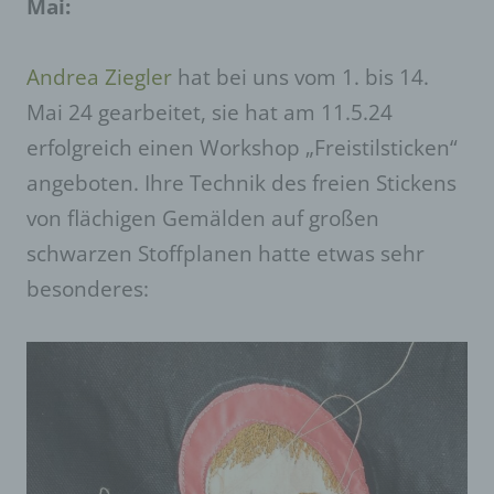
Mai:
E-Mail: Kunsthauslisa@gmail.com
Cookies / SessionStorage /
Andrea Ziegler
hat bei uns vom 1. bis 14.
LocalStorage
Mai 24 gearbeitet, sie hat am 11.5.24
Die Internetseiten verwenden teilweise so
erfolgreich einen Workshop „Freistilsticken“
genannte Cookies, LocalStorage und
angeboten. Ihre Technik des freien Stickens
SessionStorage. Dies dient dazu, unser Angebot
nutzerfreundlicher, effektiver und sicherer zu
von flächigen Gemälden auf großen
machen. Local Storage und SessionStorage ist
eine Technologie, mit welcher ihr Browser Daten
schwarzen Stoffplanen hatte etwas sehr
auf Ihrem Computer oder mobilen Gerät
besonderes:
abspeichert. Cookies sind Textdateien, welche
über einen Internetbrowser auf einem
Computersystem abgelegt und gespeichert
werden. Sie können die Verwendung von Cookies,
LocalStorage und SessionStorage durch
entsprechende Einstellung in Ihrem Browser
verhindern.
Zahlreiche Internetseiten und Server verwenden
Cookies. Viele Cookies enthalten eine sogenannte