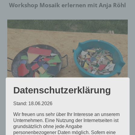
Workshop Mosaik erlernen mit Anja Röhl
Datenschutzerklärung
Stand: 18.06.2026
Wir freuen uns sehr über Ihr Interesse an unserem
Unternehmen. Eine Nutzung der Internetseiten ist
Wir haben das Galeriehaus mit Lehm
grundsätzlich ohne jede Angabe
personenbezogener Daten möglich. Sofern eine
verputzt: Nun entsteht langsam das Haus