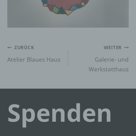
Arbeitsleistung, wirtschaftlicher Lage,
Gesundheit, persönlicher Vorlieben,
Interessen, Zuverlässigkeit, Verhalten,
Aufenthaltsort oder Ortswechsel dieser
natürlichen Person zu analysieren oder
vorherzusagen.
Beitragsna
f) Pseudonymisierung
ZURÜCK
WEITER
Pseudonymisierung ist die Verarbeitung
Atelier Blaues Haus
Galerie- und
personenbezogener Daten in einer Weise, auf
welche die personenbezogenen Daten ohne
Werkstatthaus
Hinzuziehung zusätzlicher Informationen nicht
mehr einer spezifischen betroffenen Person
zugeordnet werden können, sofern diese
zusätzlichen Informationen gesondert
aufbewahrt werden und technischen und
Spenden
organisatorischen Maßnahmen unterliegen,
die gewährleisten, dass die
personenbezogenen Daten nicht einer
identifizierten oder identifizierbaren natürlichen
Person zugewiesen werden.