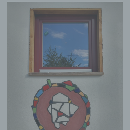
Offenlegung durch Übermittlung, Verbreitung
oder eine andere Form der Bereitstellung, den
Abgleich oder die Verknüpfung, die
Einschränkung, das Löschen oder die
Vernichtung.
d) Einschränkung der
Verarbeitung
Einschränkung der Verarbeitung ist die
Markierung gespeicherter personenbezogener
Daten mit dem Ziel, ihre künftige Verarbeitung
einzuschränken.
e) Profiling
Profiling ist jede Art der automatisierten
Verarbeitung personenbezogener Daten, die
darin besteht, dass diese personenbezogenen
Daten verwendet werden, um bestimmte
persönliche Aspekte, die sich auf eine
natürliche Person beziehen, zu bewerten,
insbesondere, um Aspekte bezüglich