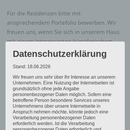
Für die Residenzen bitte mit
ansprechendem Portefolio bewerben. Wir
freuen uns, wenn Sie sich in unserem Haus
mit einem interessanten künstlerischem
Projekt einbringen, in unserem neuen
Datenschutzerklärung
Galerie- und Werkstatthaus arbeiten und
Stand: 18.06.2026
Workshops durchführen und zu den
Wir freuen uns sehr über Ihr Interesse an unserem
Öffnungszeiten Ihre Ausstellung selbst
Unternehmen. Eine Nutzung der Internetseiten ist
präsentieren und (Do – So von 13 – 18 Uhr).
grundsätzlich ohne jede Angabe
personenbezogener Daten möglich. Sofern eine
Am Ende werden Sie Gelegenheit haben,
betroffene Person besondere Services unseres
Ihre während der Zeit entstandenen
Unternehmens über unsere Internetseite in
Anspruch nehmen möchte, könnte jedoch eine
Arbeiten zu präsentieren.
Verarbeitung personenbezogener Daten
erforderlich werden. Ist die Verarbeitung
personenbezogener Daten erforderlich und