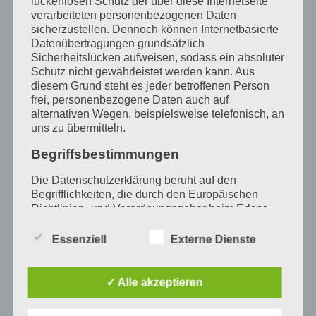
lückenlosen Schutz der über diese Internetseite
verarbeiteten personenbezogenen Daten
sicherzustellen. Dennoch können Internetbasierte
Datenübertragungen grundsätzlich
Sicherheitslücken aufweisen, sodass ein absoluter
Noch immer nicht ganz fertig, es fehlen
Schutz nicht gewährleistet werden kann. Aus
diesem Grund steht es jeder betroffenen Person
noch einige Kleinigkeiten, Beamer,
frei, personenbezogene Daten auch auf
Bestuhlung, weiteres Interieur, Grasdach,
alternativen Wegen, beispielsweise telefonisch, an
uns zu übermitteln.
umlaufende Terrasse, aber wir hoffen, dass
Begriffsbestimmungen
zum Neuen Jahr (2023) alles fertig ist. Danke
Die Datenschutzerklärung beruht auf den
an alle treuen Handwerker-Teams, die
Begrifflichkeiten, die durch den Europäischen
mitgeholfen haben, unser Projekt durch die
Richtlinien- und Verordnungsgeber beim Erlass
der Datenschutz-Grundverordnung (DS-GVO)
schweren Jahre aufzubauen. Danke an
verwendet wurden. Unsere Datenschutzerklärung
Essenziell
Externe Dienste
LEADER, die mit Fördergeldern geholfen
soll sowohl für die Öffentlichkeit als auch für
unsere Kunden und Geschäftspartner einfach
haben! Danke an alle Kreditgeberinnen und
lesbar und verständlich sein. Um dies zu
✓ Alle akzeptieren
gewährleisten, möchten wir vorab die verwendeten
Spenderinnen! Kommt gern vorbei und
Begrifflichkeiten erläutern.