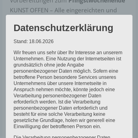
Vorbereitungen zum
Pfingstwochenende
KUNST OFFEN – Alle eingereichten und
angedachten Ausstellungsexponate
Datenschutzerklärung
werden zusammen mit den Künstlerinnen
am Donnerstag und Freitag nachmittags
Stand: 18.06.2026
in unseren Räumen aufgehängt. Gern
Wir freuen uns sehr über Ihr Interesse an unserem
können schon Interessierte dazu kommen
Unternehmen. Eine Nutzung der Internetseiten ist
grundsätzlich ohne jede Angabe
und mithelfen, wir freuen uns!
personenbezogener Daten möglich. Sofern eine
betroffene Person besondere Services unseres
Unternehmens über unsere Internetseite in
Anspruch nehmen möchte, könnte jedoch eine
Verarbeitung personenbezogener Daten
erforderlich werden. Ist die Verarbeitung
personenbezogener Daten erforderlich und
besteht für eine solche Verarbeitung keine
gesetzliche Grundlage, holen wir generell eine
Einwilligung der betroffenen Person ein.
Zum Kalender hinzufügen
Die Verarbeitung personenbezogener Daten,