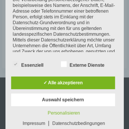
beispielsweise des Namens, der Anschrift, E-Mail-
Adresse oder Telefonnummer einer betroffenen
Person, erfolgt stets im Einklang mit der
Veranstaltung
Datenschutz-Grundverordnung und in
«
KUNST OFFEN –
KUNST OFFEN –
Übereinstimmung mit den für uns geltenden
Vorbereitung
Pfingsten 2026 –
landesspezifischen Datenschutzbestimmungen.
Ute Bella Donner,
Mittels dieser Datenschutzerklärung möchte unser
Navigation
Petra Webersik,
Unternehmen die Öffentlichkeit über Art, Umfang
Anke Gebauer
»
und Zweck der von uns erhobenen, genutzten und
verarbeiteten personenbezogenen Daten
informieren. Ferner werden betroffene Personen
Essenziell
Externe Dienste
mittels dieser Datenschutzerklärung über die ihnen
zustehenden Rechte aufgeklärt.
✓ Alle akzeptieren
Wir haben als für die Verarbeitung Verantwortlicher
Spenden
zahlreiche technische und organisatorische
Maßnahmen umgesetzt, um einen möglichst
Auswahl speichern
lückenlosen Schutz der über diese Internetseite
verarbeiteten personenbezogenen Daten
Personalisieren
sicherzustellen. Dennoch können Internetbasierte
Datenübertragungen grundsätzlich
|
Impressum
Datenschutzbedingungen
Sicherheitslücken aufweisen, sodass ein absoluter
Wir sind auf Spenden angewiesen, wir sind