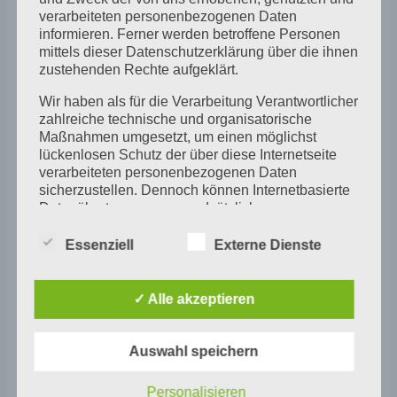
Frühstück, Kaffee und Kuchen, Gedichte
verarbeiteten personenbezogenen Daten
informieren. Ferner werden betroffene Personen
gegen den Krieg, Film zum Thema,
mittels dieser Datenschutzerklärung über die ihnen
zustehenden Rechte aufgeklärt.
Gesprächsrunden, Malen, Glasschneiden,
es geht die ganzen drei Pfingsttage durch
Wir haben als für die Verarbeitung Verantwortlicher
zahlreiche technische und organisatorische
Maßnahmen umgesetzt, um einen möglichst
lückenlosen Schutz der über diese Internetseite
verarbeiteten personenbezogenen Daten
sicherzustellen. Dennoch können Internetbasierte
Datenübertragungen grundsätzlich
Sicherheitslücken aufweisen, sodass ein absoluter
Schutz nicht gewährleistet werden kann. Aus
Essenziell
Externe Dienste
diesem Grund steht es jeder betroffenen Person
Zum Kalender hinzufügen
frei, personenbezogene Daten auch auf
alternativen Wegen, beispielsweise telefonisch, an
✓ Alle akzeptieren
uns zu übermitteln.
Begriffsbestimmungen
Auswahl speichern
Veranstaltung
Die Datenschutzerklärung beruht auf den
«
KUNST OFFEN –
JULIUS zu Gast im
Personalisieren
Begrifflichkeiten, die durch den Europäischen