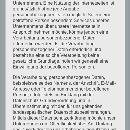
Galeriehaus herumdrapieren wird.
Unternehmen. Eine Nutzung der Internetseiten ist
grundsätzlich ohne jede Angabe
personenbezogener Daten möglich. Sofern eine
2. Bilder und Skulpturen von
Petra
betroffene Person besondere Services unseres
Webersik
unter dem
„Frieden unter der
Unternehmens über unsere Internetseite in
Anspruch nehmen möchte, könnte jedoch eine
Haut“
.
Verarbeitung personenbezogener Daten
erforderlich werden. Ist die Verarbeitung
3. Bilder und Installationen von
Anke
personenbezogener Daten erforderlich und
besteht für eine solche Verarbeitung keine
Gebauer
:
„Die Natur steht Kopf“
gesetzliche Grundlage, holen wir generell eine
Einwilligung der betroffenen Person ein.
Dazu haben wir
den ganzen Tag Musik
Die Verarbeitung personenbezogener Daten,
von JULIUS, dem Straßensänger
, der mit
beispielsweise des Namens, der Anschrift, E-Mail-
Adresse oder Telefonnummer einer betroffenen
seiner einzigartigen Musik einen
Person, erfolgt stets im Einklang mit der
Datenschutz-Grundverordnung und in
wundervollen Klangteppich über den
Übereinstimmung mit den für uns geltenden
ganzen Tag hinweg ausbreiten wird.
landesspezifischen Datenschutzbestimmungen.
Mittels dieser Datenschutzerklärung möchte unser
Unternehmen die Öffentlichkeit über Art, Umfang
Dazu gibt es diverse kleinere Angebote:
und Zweck der von uns erhobenen, genutzten und