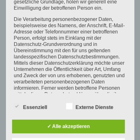
gesetzliche Grundlage, holen wir generell eine
Einwilligung der betroffenen Person ein.
14.12.24
um 18 Uhr:
Die Verarbeitung personenbezogener Daten,
beispielsweise des Namens, der Anschrift, E-Mail-
Weihnachtskonzert und Jahresausklang, mit
Adresse oder Telefonnummer einer betroffenen
Person, erfolgt stets im Einklang mit der
dem Cleemann Duo
Datenschutz-Grundverordnung und in
Übereinstimmung mit den für uns geltenden
landesspezifischen Datenschutzbestimmungen.
Mittels dieser Datenschutzerklärung möchte unser
Unternehmen die Öffentlichkeit über Art, Umfang
Beitragsna
und Zweck der von uns erhobenen, genutzten und
ZURÜCK
WEITER
verarbeiteten personenbezogenen Daten
informieren. Ferner werden betroffene Personen
Hanna Nagel –
Frida Kahlo –
mittels dieser Datenschutzerklärung über die ihnen
lange Zeit
Vorbild
zustehenden Rechte aufgeklärt.
Essenziell
Externe Dienste
verkannte
Wir haben als für die Verarbeitung Verantwortlicher
zahlreiche technische und organisatorische
Künstlerin
Maßnahmen umgesetzt, um einen möglichst
✓ Alle akzeptieren
lückenlosen Schutz der über diese Internetseite
verarbeiteten personenbezogenen Daten