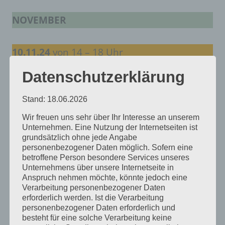
NOVEMBER
10.11.24
von 14 – 18 Uhr
Datenschutzerklärung
Rund um den Rücken
– Übungen und
Selbstmassage mit Susanne Backs,
14 Uhr
Stand: 18.06.2026
Wir freuen uns sehr über Ihr Interesse an unserem
Unternehmen. Eine Nutzung der Internetseiten ist
DEZEMBER
grundsätzlich ohne jede Angabe
personenbezogener Daten möglich. Sofern eine
betroffene Person besondere Services unseres
8.12.24
von 14 – 16 Uhr:
Unternehmens über unsere Internetseite in
Anspruch nehmen möchte, könnte jedoch eine
Verarbeitung personenbezogener Daten
Weihnachtsfeier des Dorftreffs, mit Kinder –
erforderlich werden. Ist die Verarbeitung
personenbezogener Daten erforderlich und
Überraschungsfilm
besteht für eine solche Verarbeitung keine