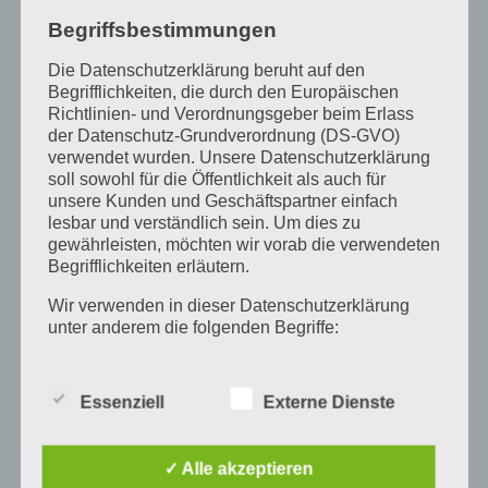
Begriffsbestimmungen
Die Datenschutzerklärung beruht auf den
Begrifflichkeiten, die durch den Europäischen
Richtlinien- und Verordnungsgeber beim Erlass
der Datenschutz-Grundverordnung (DS-GVO)
verwendet wurden. Unsere Datenschutzerklärung
soll sowohl für die Öffentlichkeit als auch für
unsere Kunden und Geschäftspartner einfach
lesbar und verständlich sein. Um dies zu
gewährleisten, möchten wir vorab die verwendeten
Begrifflichkeiten erläutern.
Wir verwenden in dieser Datenschutzerklärung
unter anderem die folgenden Begriffe:
a) personenbezogene Daten
Essenziell
Externe Dienste
Personenbezogene Daten sind alle
Informationen, die sich auf eine identifizierte
oder identifizierbare natürliche Person (im
✓ Alle akzeptieren
Folgenden „betroffene Person") beziehen. Als