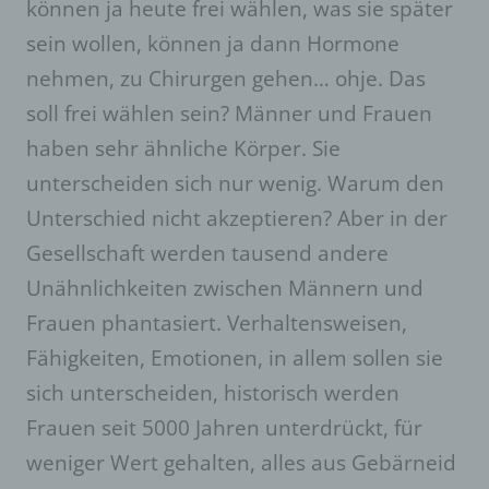
Person, Behörde, Einrichtung oder andere
können ja heute frei wählen, was sie später
Stelle außer der betroffenen Person, dem
sein wollen, können ja dann Hormone
Verantwortlichen, dem Auftragsverarbeiter und
den Personen, die unter der unmittelbaren
nehmen, zu Chirurgen gehen… ohje. Das
Verantwortung des Verantwortlichen oder des
soll frei wählen sein? Männer und Frauen
Auftragsverarbeiters befugt sind, die
personenbezogenen Daten zu verarbeiten.
haben sehr ähnliche Körper. Sie
k) Einwilligung
unterscheiden sich nur wenig. Warum den
Unterschied nicht akzeptieren? Aber in der
Einwilligung ist jede von der betroffenen
Person freiwillig für den bestimmten Fall in
Gesellschaft werden tausend andere
informierter Weise und unmissverständlich
abgegebene Willensbekundung in Form einer
Unähnlichkeiten zwischen Männern und
Erklärung oder einer sonstigen eindeutigen
Frauen phantasiert. Verhaltensweisen,
bestätigenden Handlung, mit der die betroffene
Person zu verstehen gibt, dass sie mit der
Fähigkeiten, Emotionen, in allem sollen sie
Verarbeitung der sie betreffenden
sich unterscheiden, historisch werden
personenbezogenen Daten einverstanden ist.
Frauen seit 5000 Jahren unterdrückt, für
Name und Anschrift des für die
weniger Wert gehalten, alles aus Gebärneid
Verarbeitung Verantwortlichen