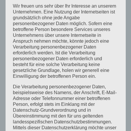
kann zeitweilig oder dauerhaft gelebt
Wir freuen uns sehr über Ihr Interesse an unserem
werden. Sie ist kein Hormonproblem. Sie ist
Unternehmen. Eine Nutzung der Internetseiten ist
grundsätzlich ohne jede Angabe
auch nicht etwas, was man ist, sondern was
personenbezogener Daten möglich. Sofern eine
man lebt. Man hat sich dazu entschieden.
betroffene Person besondere Services unseres
Unternehmens über unsere Internetseite in
Um sich anzupassen, kopieren diejenigen,
Anspruch nehmen möchte, könnte jedoch eine
Verarbeitung personenbezogener Daten
die homosexuell lieben, manchmal die
erforderlich werden. Ist die Verarbeitung
erwarteten gegensätzlichen Rollen. Je
personenbezogener Daten erforderlich und
besteht für eine solche Verarbeitung keine
liberaler Gesellschaften auf Homosexualität
gesetzliche Grundlage, holen wir generell eine
reagieren, je weniger ist das nötig und
Einwilligung der betroffenen Person ein.
gesellschaftlich erwartete Rollenmuster
Die Verarbeitung personenbezogener Daten,
beispielsweise des Namens, der Anschrift, E-Mail-
können von Menschen unterlaufen und im
Adresse oder Telefonnummer einer betroffenen
Lebensalltag anders gelebt werden. Wenn
Person, erfolgt stets im Einklang mit der
Datenschutz-Grundverordnung und in
man aber Homosexualität zu einem
Übereinstimmung mit den für uns geltenden
landesspezifischen Datenschutzbestimmungen.
Hormonproblem, garniert mit einem
Mittels dieser Datenschutzerklärung möchte unser