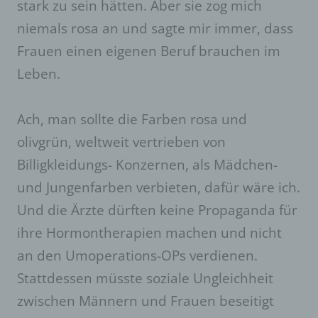
SessionStorage. Dies dient dazu, unser Angebot
stark zu sein hätten. Aber sie zog mich
nutzerfreundlicher, effektiver und sicherer zu
niemals rosa an und sagte mir immer, dass
machen. Local Storage und SessionStorage ist
eine Technologie, mit welcher ihr Browser Daten
Frauen einen eigenen Beruf brauchen im
auf Ihrem Computer oder mobilen Gerät
Leben.
abspeichert. Cookies sind Textdateien, welche
über einen Internetbrowser auf einem
Computersystem abgelegt und gespeichert
werden. Sie können die Verwendung von Cookies,
Ach, man sollte die Farben rosa und
LocalStorage und SessionStorage durch
olivgrün, weltweit vertrieben von
entsprechende Einstellung in Ihrem Browser
verhindern.
Billigkleidungs- Konzernen, als Mädchen-
Zahlreiche Internetseiten und Server verwenden
und Jungenfarben verbieten, dafür wäre ich.
Cookies. Viele Cookies enthalten eine sogenannte
Und die Ärzte dürften keine Propaganda für
Cookie-ID. Eine Cookie-ID ist eine eindeutige
Kennung des Cookies. Sie besteht aus einer
ihre Hormontherapien machen und nicht
Zeichenfolge, durch welche Internetseiten und
an den Umoperations-OPs verdienen.
Server dem konkreten Internetbrowser zugeordnet
werden können, in dem das Cookie gespeichert
Stattdessen müsste soziale Ungleichheit
wurde. Dies ermöglicht es den besuchten
Internetseiten und Servern, den individuellen
zwischen Männern und Frauen beseitigt
Browser der betroffenen Person von anderen