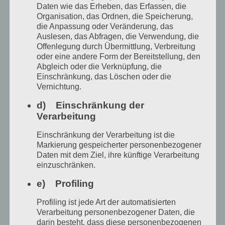
durch Hormongaben angeblich sein
Daten wie das Erheben, das Erfassen, die
Organisation, das Ordnen, die Speicherung,
Geschlecht frei wählen, es kann sich, dies
die Anpassung oder Veränderung, das
wird als einfach und schmerzfrei dargestellt,
Auslesen, das Abfragen, die Verwendung, die
Offenlegung durch Übermittlung, Verbreitung
Brüste und Penis aboperieren lassen, die
oder eine andere Form der Bereitstellung, den
Vagina zunähen lassen, es kann sich
Abgleich oder die Verknüpfung, die
Einschränkung, das Löschen oder die
Muskeln, Bart und Haare mehr oder
Vernichtung.
weniger wachsen lassen, ganz nach
d) Einschränkung der
Wunsch. Ärzte machen es möglich. Oh,
Verarbeitung
dieser Trend ist gefährlich! Er schafft Leiden.
Einschränkung der Verarbeitung ist die
Markierung gespeicherter personenbezogener
Denn es stimmt so nicht. Den
Daten mit dem Ziel, ihre künftige Verarbeitung
Rollenmustern entgeht man so nicht, die
einzuschränken.
holen einen wieder ein, wenn man sie nicht
e) Profiling
kritisch sehen darf, sich selbst findet man
Profiling ist jede Art der automatisierten
nicht, wenn man sich Schmerzen zufügen
Verarbeitung personenbezogener Daten, die
darin besteht, dass diese personenbezogenen