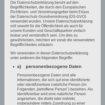
geboren? Nein, sie werden gemacht. Durch
Die Datenschutzerklärung beruht auf den
Begrifflichkeiten, die durch den Europäischen
uns. Durch unsere Umwelt, unsere
Richtlinien- und Verordnungsgeber beim Erlass
Geschichte, durch sämtliche Einflüsse, die
der Datenschutz-Grundverordnung (DS-GVO)
verwendet wurden. Unsere Datenschutzerklärung
einwirken. Ebensogut könnten wir fragen,
soll sowohl für die Öffentlichkeit als auch für
unsere Kunden und Geschäftspartner einfach
wie es einst die alten Ägypter taten: Werden
lesbar und verständlich sein. Um dies zu
die Kinder schon mit einer bestimmten
gewährleisten, möchten wir vorab die verwendeten
Begrifflichkeiten erläutern.
Sprache geboren? Die Ägypter glaubten
Wir verwenden in dieser Datenschutzerklärung
daran und setzten die Kinder allein in der
unter anderem die folgenden Begriffe:
Wüste nur mit Ziegen aus, die meisten
a) personenbezogene Daten
starben, die überlebten, lernten die
Personenbezogene Daten sind alle
Sprache der Ziegen. Sprache und damit
Informationen, die sich auf eine identifizierte
Denken und Verhalten, lernt ein Kind allein
oder identifizierbare natürliche Person (im
Folgenden „betroffene Person") beziehen. Als
durch Nachahmung. Wer schon mal
identifizierbar wird eine natürliche Person
gesehen hat, wie ein Kind die Sprache lernt,
angesehen, die direkt oder indirekt,
insbesondere mittels Zuordnung zu einer