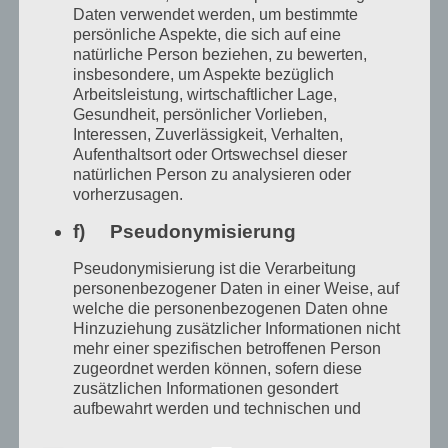
und seinen Körper zerschneiden lässt, nicht
Daten verwendet werden, um bestimmte
persönliche Aspekte, die sich auf eine
wenige derjenigen, die so etwas heute mit
natürliche Person beziehen, zu bewerten,
sich haben machen lassen, bereuen diese
insbesondere, um Aspekte bezüglich
Arbeitsleistung, wirtschaftlicher Lage,
Schritte nachher.
Gesundheit, persönlicher Vorlieben,
Interessen, Zuverlässigkeit, Verhalten,
Aufenthaltsort oder Ortswechsel dieser
Und gibt es nicht zu denken: Im Iran, wo die
natürlichen Person zu analysieren oder
vorherzusagen.
Frauen seit Jahrzehnten gegen die
unterdrückende Kleiderordnung kämpfen,
f) Pseudonymisierung
wo es bei schweren Strafen verboten ist
Pseudonymisierung ist die Verarbeitung
personenbezogener Daten in einer Weise, auf
offen gleichgeschlechtlich zu lieben, da ist
welche die personenbezogenen Daten ohne
das Umoperieren erlaubt und gewünscht.
Hinzuziehung zusätzlicher Informationen nicht
mehr einer spezifischen betroffenen Person
Es liegt im Trend. Im reaktionären Iran lag
zugeordnet werden können, sofern diese
der Ursprung der Umoperations-Chirurgie.
zusätzlichen Informationen gesondert
aufbewahrt werden und technischen und
Frauen liefen in Scharen und wollten sich
organisatorischen Maßnahmen unterliegen,
die gewährleisten, dass die