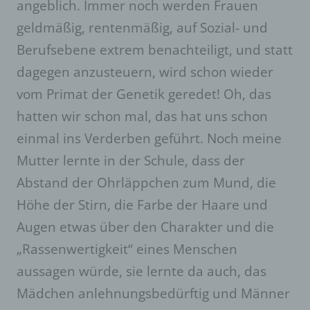
angeblich. Immer noch werden Frauen
Verantwortlicher im Sinne der Datenschutz-
geldmäßig, rentenmäßig, auf Sozial- und
Grundverordnung, sonstiger in den Mitgliedstaaten
der Europäischen Union geltenden
Berufsebene extrem benachteiligt, und statt
Datenschutzgesetze und anderer Bestimmungen
mit datenschutzrechtlichem Charakter ist die:
dagegen anzusteuern, wird schon wieder
vom Primat der Genetik geredet! Oh, das
Lisa e.V. / Anja Röhl
hatten wir schon mal, das hat uns schon
Pappelweg 22
einmal ins Verderben geführt. Noch meine
18337 Marlow/Neu-Guthendorf
Mutter lernte in der Schule, dass der
Deutschland
Abstand der Ohrläppchen zum Mund, die
017624324947
Höhe der Stirn, die Farbe der Haare und
E-Mail: Kunsthauslisa@gmail.com
Augen etwas über den Charakter und die
Cookies / SessionStorage /
„Rassenwertigkeit“ eines Menschen
LocalStorage
aussagen würde, sie lernte da auch, das
Die Internetseiten verwenden teilweise so
Mädchen anlehnungsbedürftig und Männer
genannte Cookies, LocalStorage und