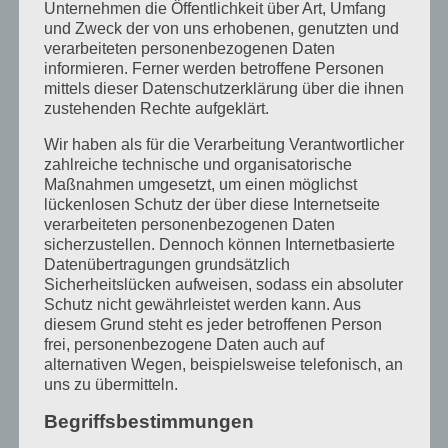
angeblich genetischen Ursprung macht, so
Unternehmen die Öffentlichkeit über Art, Umfang
und Zweck der von uns erhobenen, genutzten und
ist da dann plötzlich etwas körperlich
verarbeiteten personenbezogenen Daten
festgelegt, und der kritische Blick auf
informieren. Ferner werden betroffene Personen
mittels dieser Datenschutzerklärung über die ihnen
Männer- und Frauen-Rollen-
zustehenden Rechte aufgeklärt.
Zuschreibungen wird wieder ausgehebelt.
Wir haben als für die Verarbeitung Verantwortlicher
Es hat sich also eine konservative
zahlreiche technische und organisatorische
Maßnahmen umgesetzt, um einen möglichst
Gegenströmung mitten im schönsten
lückenlosen Schutz der über diese Internetseite
verarbeiteten personenbezogenen Daten
liberalen Trend des Konzepts sozialer
sicherzustellen. Dennoch können Internetbasierte
Geschlechtlichkeit entwickelt. Insofern
Datenübertragungen grundsätzlich
Sicherheitslücken aufweisen, sodass ein absoluter
müssen wir heute wieder fragen und das
Schutz nicht gewährleistet werden kann. Aus
offenbar diskutieren: Werden Mädchen
diesem Grund steht es jeder betroffenen Person
frei, personenbezogene Daten auch auf
oder Jungen im Laufe ihres Lebens, in Art
alternativen Wegen, beispielsweise telefonisch, an
uns zu übermitteln.
heutiger Erwartungen, erst durch etwas
Begriffsbestimmungen
gemacht, oder werden sie schon so