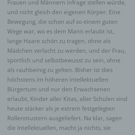
Frauen und Männern infrage stellen würde,
Auftragsverarbeiter ist eine natürliche oder
und nicht gleich den eigenen Körper. Eine
juristische Person, Behörde, Einrichtung oder
andere Stelle, die personenbezogene Daten
Bewegung, die schon auf so einem guten
im Auftrag des Verantwortlichen verarbeitet.
Wege war, wo es dem Mann erlaubt ist,
i) Empfänger
lange Haare schön zu tragen, ohne als
Empfänger ist eine natürliche oder juristische
Mädchen verlacht zu werden, und der Frau,
Person, Behörde, Einrichtung oder andere
sportlich und selbstbewusst zu sein, ohne
Stelle, der personenbezogene Daten
offengelegt werden, unabhängig davon, ob es
als rauhbeinig zu gelten. Bisher ist dies
sich bei ihr um einen Dritten handelt oder
nicht. Behörden, die im Rahmen eines
höchstens im höheren intellektuellen
bestimmten Untersuchungsauftrags nach dem
Bürgertum und nur den Erwachsenen
Unionsrecht oder dem Recht der
Mitgliedstaaten möglicherweise
erlaubt, Kinder aller Kitas, aller Schulen sind
personenbezogene Daten erhalten, gelten
heute stärker als je extrem festgelegten
jedoch nicht als Empfänger.
Rollenmustern ausgeliefert. Na klar, sagen
j) Dritter
die Intellektuellen, macht ja nichts, sie
Dritter ist eine natürliche oder juristische