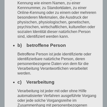
wie genial das ist, wie genau das Kind
Kennung wie einem Namen, zu einer
Kennnummer, zu Standortdaten, zu einer
beobachtet in dieser Phase, der weiß genug.
Online-Kennung oder zu einem oder mehreren
Mir ist unerfindlich, wie heute moderne
besonderen Merkmalen, die Ausdruck der
physischen, physiologischen, genetischen,
junge Menschen wieder an den
psychischen, wirtschaftlichen, kulturellen oder
reaktionärsten Mist unserer Großeltern
sozialen Identität dieser natürlichen Person
sind, identifiziert werden kann.
glauben können, dass Verhaltensweisen,
b) betroffene Person
Vorlieben, Gefühle, sexuelle und sonstige,
Betroffene Person ist jede identifizierte oder
genetisch und hormonell, von Geburt an
identifizierbare natürliche Person, deren
festgelegt seien. Doch sie tun es. Einziger
personenbezogene Daten von dem für die
Verarbeitung Verantwortlichen verarbeitet
Unterschied des heutigen Trends zu
werden.
unseren Großeltern, er kann sich als super
c) Verarbeitung
modern präsentieren, weil man nun ja
Verarbeitung ist jeder mit oder ohne Hilfe
hormontechnisch und chirurgisch alles
automatisierter Verfahren ausgeführte Vorgang
möglich machen kann. Schon ein Kind kann
oder jede solche Vorgangsreihe im
Zusammenhang mit personenbezogenen