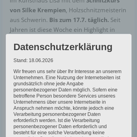
im Kunsthaus Lisa mit dem
Schnitzkurs
von Silke Krempien
, Holzschnitzmeisterin
aus Schwerin.
Bis zum 17.7. täglich.
Seit
Jahren ist diese Woche ein Highlight in
unseren Sommerkursen, anmelden beim
Datenschutzerklärung
Kunsthaus Lisa. man kann sowohl nur
einen oder einige Tage kommen, als auch
Stand: 18.06.2026
die ganze Woche nutzen, um an einem
Wir freuen uns sehr über Ihr Interesse an unserem
besonderen Stück zu arbeiten, kommt
Unternehmen. Eine Nutzung der Internetseiten ist
grundsätzlich ohne jede Angabe
gern auch spontan vorbei, auch
personenbezogener Daten möglich. Sofern eine
betroffene Person besondere Services unseres
Zuschauen und Schnuppern ist möglich!
Unternehmens über unsere Internetseite in
Adresse: Kunsthaus Lisa, Pappelweg 22,
Anspruch nehmen möchte, könnte jedoch eine
Verarbeitung personenbezogener Daten
18337 Neu Guthendorf/Marlow, für
erforderlich werden. Ist die Verarbeitung
nachfragen oder schnellen Anmeldung:
personenbezogener Daten erforderlich und
besteht für eine solche Verarbeitung keine