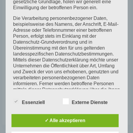
0176-24324947
gesetzliche Grundlage, holen wir generell eine
Einwilligung der betroffenen Person ein.
Die Verarbeitung personenbezogener Daten,
beispielsweise des Namens, der Anschrift, E-Mail-
Adresse oder Telefonnummer einer betroffenen
Person, erfolgt stets im Einklang mit der
Datenschutz-Grundverordnung und in
Übereinstimmung mit den für uns geltenden
landesspezifischen Datenschutzbestimmungen.
Zum Kalender hinzufügen
Mittels dieser Datenschutzerklärung möchte unser
Unternehmen die Öffentlichkeit über Art, Umfang
und Zweck der von uns erhobenen, genutzten und
verarbeiteten personenbezogenen Daten
informieren. Ferner werden betroffene Personen
mittels dieser Datenschutzerklärung über die ihnen
Veranstaltung
zustehenden Rechte aufgeklärt.
«
Malen wie Maud
Farbspiele mit Anja
Essenziell
Externe Dienste
Lewis
Röhl
»
Wir haben als für die Verarbeitung Verantwortlicher
zahlreiche technische und organisatorische
Navigation
Maßnahmen umgesetzt, um einen möglichst
✓ Alle akzeptieren
lückenlosen Schutz der über diese Internetseite
verarbeiteten personenbezogenen Daten