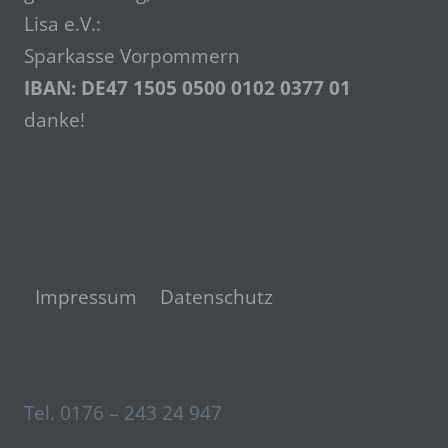
diesem Grund steht es jeder betroffenen Person
Lisa e.V.:
frei, personenbezogene Daten auch auf
Sparkasse Vorpommern
alternativen Wegen, beispielsweise telefonisch, an
uns zu übermitteln.
IBAN: DE47
1505 0500 0102 0377
01
Begriffsbestimmungen
danke!
Die Datenschutzerklärung beruht auf den
Begrifflichkeiten, die durch den Europäischen
Richtlinien- und Verordnungsgeber beim Erlass
der Datenschutz-Grundverordnung (DS-GVO)
verwendet wurden. Unsere Datenschutzerklärung
soll sowohl für die Öffentlichkeit als auch für
unsere Kunden und Geschäftspartner einfach
lesbar und verständlich sein. Um dies zu
Impressum
Datenschutz
gewährleisten, möchten wir vorab die verwendeten
Begrifflichkeiten erläutern.
Wir verwenden in dieser Datenschutzerklärung
unter anderem die folgenden Begriffe:
Tel. 0176 – 243 24 947
a) personenbezogene Daten