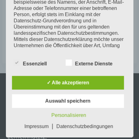
beispielsweise des Namens, der Anschrift, E-Mail-
Adresse oder Telefonnummer einer betroffenen
Person, erfolgt stets im Einklang mit der
Veranstaltung
Datenschutz-Grundverordnung und in
«
Bildhauen mit
Abschlussausstellung
Übereinstimmung mit den für uns geltenden
Ytong und
Sommerakademie /
landesspezifischen Datenschutzbestimmungen.
Speckstein mit Anja
Sommerferienkurse
Mittels dieser Datenschutzerklärung möchte unser
Navigation
Röhl
»
Unternehmen die Öffentlichkeit über Art, Umfang
und Zweck der von uns erhobenen, genutzten und
verarbeiteten personenbezogenen Daten
Essenziell
Externe Dienste
informieren. Ferner werden betroffene Personen
mittels dieser Datenschutzerklärung über die ihnen
zustehenden Rechte aufgeklärt.
✓ Alle akzeptieren
Spenden
Wir haben als für die Verarbeitung Verantwortlicher
zahlreiche technische und organisatorische
Maßnahmen umgesetzt, um einen möglichst
Auswahl speichern
lückenlosen Schutz der über diese Internetseite
verarbeiteten personenbezogenen Daten
Personalisieren
sicherzustellen. Dennoch können Internetbasierte
Datenübertragungen grundsätzlich
Wir sind auf Spenden angewiesen, wir sind
|
Impressum
Datenschutzbedingungen
Sicherheitslücken aufweisen, sodass ein absoluter
gemeinnützig,
Schutz nicht gewährleistet werden kann. Aus