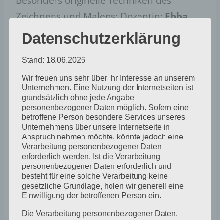
Besonders originelle Techniken des
Zeichnens und Malens: Dozentin:
Ebba
Radke
: Bleistift, Kohle, Feder, Radieren.
Datenschutzerklärung
Anmeldung bei der Dozentin: ebas-
Stand: 18.06.2026
94@hotmail.com oder im Kunsthaus Lisa:
kunsthausLisaqgmail.com, Nachfragen
Wir freuen uns sehr über Ihr Interesse an unserem
Unternehmen. Eine Nutzung der Internetseiten ist
unter: 0176-24324947
grundsätzlich ohne jede Angabe
personenbezogener Daten möglich. Sofern eine
betroffene Person besondere Services unseres
Unternehmens über unsere Internetseite in
Anspruch nehmen möchte, könnte jedoch eine
Verarbeitung personenbezogener Daten
erforderlich werden. Ist die Verarbeitung
personenbezogener Daten erforderlich und
besteht für eine solche Verarbeitung keine
gesetzliche Grundlage, holen wir generell eine
Zum Kalender hinzufügen
Einwilligung der betroffenen Person ein.
Die Verarbeitung personenbezogener Daten,