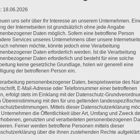
 mit Anke und Daggi im Kunsthaus Lisa, Pappelw
: 18.06.2026
f, 038224-80429
reuen uns sehr über Ihr Interesse an unserem Unternehmen. Ein
ng der Internetseiten ist grundsätzlich ohne jede Angabe
nenbezogener Daten möglich. Sofern eine betroffene Person
dere Services unseres Unternehmens über unsere Internetseite
uch nehmen möchte, könnte jedoch eine Verarbeitung
nenbezogener Daten erforderlich werden. Ist die Verarbeitung
nenbezogener Daten erforderlich und besteht für eine solche
beitung keine gesetzliche Grundlage, holen wir generell eine
lligung der betroffenen Person ein.
erarbeitung personenbezogener Daten, beispielsweise des Na
inzufügen
nschrift, E-Mail-Adresse oder Telefonnummer einer betroffenen
n, erfolgt stets im Einklang mit der Datenschutz-Grundverordnu
n Übereinstimmung mit den für uns geltenden landesspezifisch
schutzbestimmungen. Mittels dieser Datenschutzerklärung mö
 Unternehmen die Öffentlichkeit über Art, Umfang und Zweck de
nstaltung-
rhobenen, genutzten und verarbeiteten personenbezogenen Da
orkshop und
Farbspiele auf dem Markt 
mieren. Ferner werden betroffene Personen mittels dieser
in R
schutzerklärung über die ihnen zustehenden Rechte aufgeklärt