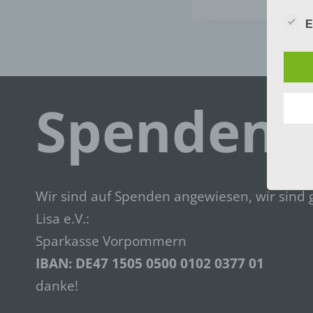
Navi
Wir h
und o
E
lücke
perso
Inter
aufwe
Aus d
Spenden
perso
telef
Beg
Die D
Europ
Wir sind auf Spenden angewiesen, wir sind 
Daten
Daten
Lisa e.V.:
Kunde
Sparkasse Vorpommern
dies 
Begrif
IBAN: DE47
1505 0500 0102 0377
01
Wir v
danke!
folge