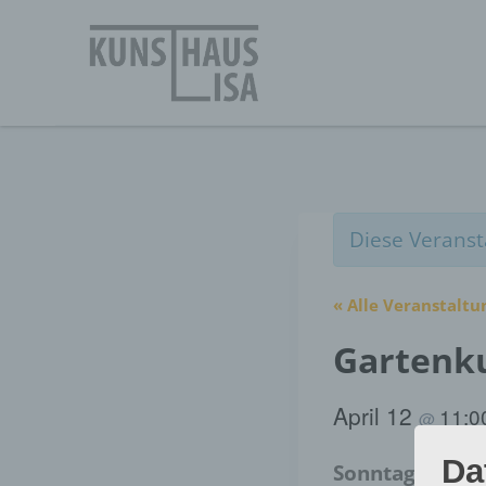
Zum
Inhalt
springen
Diese Veranst
« Alle Veranstalt
Gartenk
April 12
11:
@
Da
Sonntag, den 12