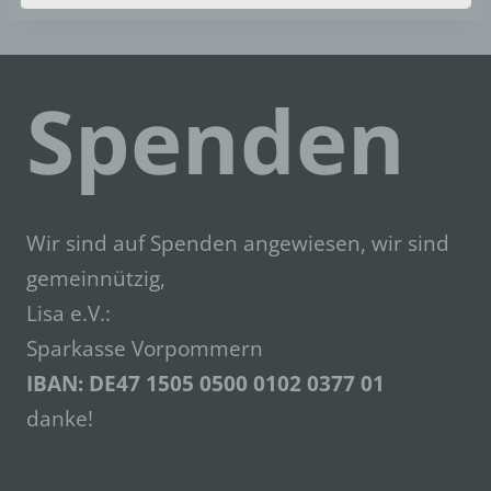
der Datenschutz-Grundverordnung (DS-GVO)
verwendet wurden. Unsere Datenschutzerklärung
soll sowohl für die Öffentlichkeit als auch für
unsere Kunden und Geschäftspartner einfach
Spenden
lesbar und verständlich sein. Um dies zu
gewährleisten, möchten wir vorab die verwendeten
Begrifflichkeiten erläutern.
Wir verwenden in dieser Datenschutzerklärung
unter anderem die folgenden Begriffe:
Wir sind auf Spenden angewiesen, wir sind
a) personenbezogene Daten
gemeinnützig,
Personenbezogene Daten sind alle
Informationen, die sich auf eine identifizierte
Lisa e.V.:
oder identifizierbare natürliche Person (im
Sparkasse Vorpommern
Folgenden „betroffene Person") beziehen. Als
identifizierbar wird eine natürliche Person
IBAN: DE47
1505 0500 0102 0377
01
angesehen, die direkt oder indirekt,
danke!
insbesondere mittels Zuordnung zu einer
Kennung wie einem Namen, zu einer
Kennnummer, zu Standortdaten, zu einer
Online-Kennung oder zu einem oder mehreren