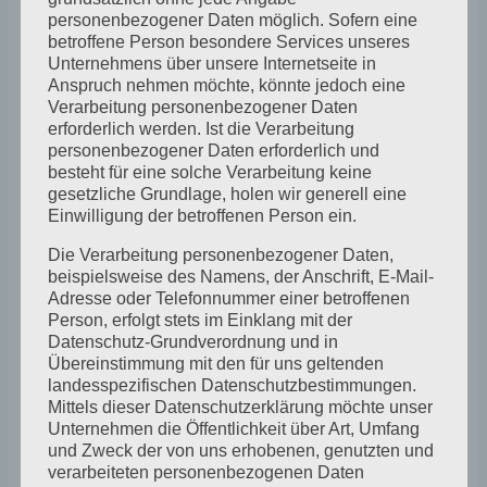
Exponate geschaffen, die uns überzeugt
personenbezogener Daten möglich. Sofern eine
betroffene Person besondere Services unseres
haben. An Kunst Offen werden diese
Unternehmens über unsere Internetseite in
Anspruch nehmen möchte, könnte jedoch eine
Exponate in allen unseren Räumen
Verarbeitung personenbezogener Daten
gezeigt, Dazu die neue
erforderlich werden. Ist die Verarbeitung
personenbezogener Daten erforderlich und
Frühlingsausstellung: „Die Natur steht
besteht für eine solche Verarbeitung keine
Kopf“ zum Thema: Führen die Menschen
gesetzliche Grundlage, holen wir generell eine
Einwilligung der betroffenen Person ein.
Krieg gegen die Natur? von
Anke Gebauer
.
Die Verarbeitung personenbezogener Daten,
beispielsweise des Namens, der Anschrift, E-Mail-
11 Uhr:
Auftakt mit einem schönen
Adresse oder Telefonnummer einer betroffenen
Pfingst-Frühstück (Jede bringt etwas
Person, erfolgt stets im Einklang mit der
Datenschutz-Grundverordnung und in
Schönes mit) und Gedichten gegen den
Übereinstimmung mit den für uns geltenden
Krieg durch alle Jahrhunderte
landesspezifischen Datenschutzbestimmungen.
Mittels dieser Datenschutzerklärung möchte unser
Unternehmen die Öffentlichkeit über Art, Umfang
14 Uhr:
Glasschneiden von kleinen
und Zweck der von uns erhobenen, genutzten und
verarbeiteten personenbezogenen Daten
Fensterbildern im Galerie- und