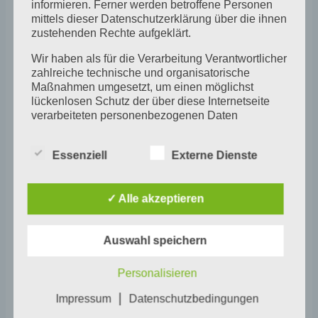
informieren. Ferner werden betroffene Personen
Werkstatthaus mit Anja (gegen Spende)
mittels dieser Datenschutzerklärung über die ihnen
zustehenden Rechte aufgeklärt.
Wir haben als für die Verarbeitung Verantwortlicher
zahlreiche technische und organisatorische
Maßnahmen umgesetzt, um einen möglichst
lückenlosen Schutz der über diese Internetseite
verarbeiteten personenbezogenen Daten
sicherzustellen. Dennoch können Internetbasierte
Datenübertragungen grundsätzlich
Zum Kalender hinzufügen
Essenziell
Externe Dienste
Sicherheitslücken aufweisen, sodass ein absoluter
Schutz nicht gewährleistet werden kann. Aus
diesem Grund steht es jeder betroffenen Person
✓ Alle akzeptieren
frei, personenbezogene Daten auch auf
alternativen Wegen, beispielsweise telefonisch, an
uns zu übermitteln.
Veranstaltung
Auswahl speichern
«
JULIUS zu Gast im
KUNST OFFEN –
Begriffsbestimmungen
Kunsthaus Lisa –
Dritter Tag
»
ein begnadeter
Personalisieren
Die Datenschutzerklärung beruht auf den
Navigation
Straßensänger
Begrifflichkeiten, die durch den Europäischen
|
Impressum
Datenschutzbedingungen
Richtlinien- und Verordnungsgeber beim Erlass